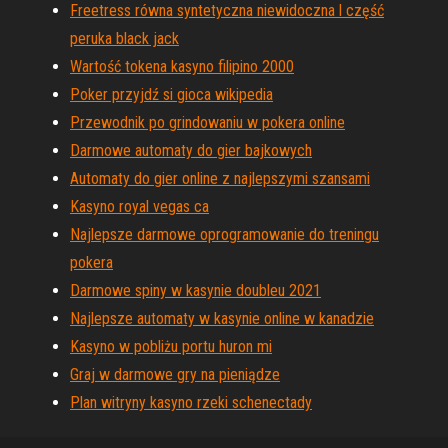
Freetress równa syntetyczna niewidoczna l część
peruka black jack
Wartość tokena kasyno filipino 2000
Poker przyjdź si gioca wikipedia
Przewodnik po grindowaniu w pokera online
Darmowe automaty do gier bajkowych
Automaty do gier online z najlepszymi szansami
Kasyno royal vegas ca
Najlepsze darmowe oprogramowanie do treningu
pokera
Darmowe spiny w kasynie doubleu 2021
Najlepsze automaty w kasynie online w kanadzie
Kasyno w pobliżu portu huron mi
Graj w darmowe gry na pieniądze
Plan witryny kasyno rzeki schenectady