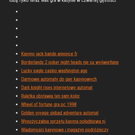
tobą.Tylko teraz Max gra w kasynie w czwartej gęstości.
Kasyno jack bande annonce fr
Borderlands 2 poker night heads nie są wyświetlane
Lucky eagle casino washington age
Darmowe automaty do gier kasynowych
Dark knight rises internetowy automat
Ruletka obstawia ten sam kolor
Wheel of fortune gra pc 1998
Golden voyage sinbad adventure automat
Wypożyczalnia sprzętu kasyna południowa nj
Wiadomości kasynowe i magazyn podróżniczy