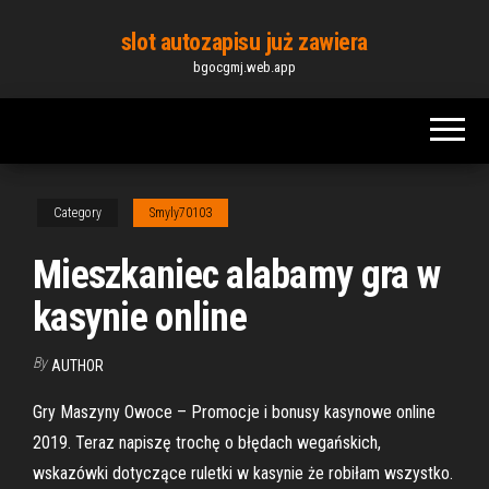
Skip
slot autozapisu już zawiera
to
bgocgmj.web.app
the
content
Category
Smyly70103
Mieszkaniec alabamy gra w
kasynie online
By
AUTHOR
Gry Maszyny Owoce – Promocje i bonusy kasynowe online
2019. Teraz napiszę trochę o błędach wegańskich,
wskazówki dotyczące ruletki w kasynie że robiłam wszystko.