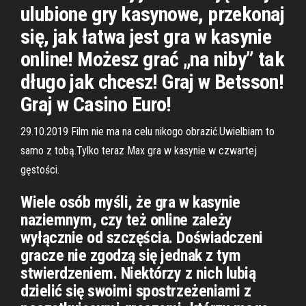
ulubione gry kasynowe, przekonaj
się, jak łatwa jest gra w kasynie
online! Możesz grać „na niby” tak
długo jak chcesz! Graj w Betsson!
Graj w Casino Euro!
29.10.2019 Film nie ma na celu nikogo obrazić.Uwielbiam to
samo z tobą.Tylko teraz Max gra w kasynie w czwartej
gęstości.
Wiele osób myśli, że gra w kasynie
naziemnym, czy też online zależy
wyłącznie od szczęścia. Doświadczeni
gracze nie zgodzą się jednak z tym
stwierdzeniem. Niektórzy z nich lubią
dzielić się swoimi spostrzeżeniami z