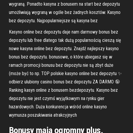
wygraną. Ponadto kasyna z bonusem na start bez depozytu
umożliwiają wygraną w ogóle bez żadnych kosztów. Kasyno
bez depozytu. Najpopularniejsze są kasyna bez
Kasyno online bez depozytu daje nam darmowy bonus bez
depozytu lub free dlatego tak dużą popularnością cieszą się
nowe kasyna online bez depozytu. Znajdź najlepszy kasyno
bonus bez depozytu. bonusowe, o które ubiegasz się w
ramach promocji bonusu bez depozytu nie są zbyt duże
(może być to np. TOP polskie kasyno online bez depozytu ✨
odbierz ulubiony casino bonus bez depozytu ZA DARMO 🤪
Ranking kasyn online z bonusem bezdepozytu. Kasyno bez
depozytu nie jest czymś wyjątkowym na rynku gier
hazardowych. Duża konkurencja wśród online kasyno
wymusza poszukiwania atrakcyjnych
Bonusy mają ogromny plus.