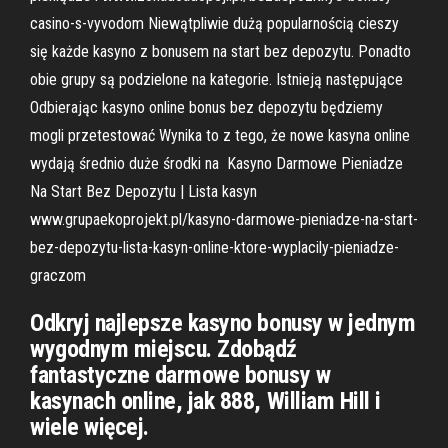
casino-s-vyvodom Niewątpliwie dużą popularnością cieszy
się każde kasyno z bonusem na start bez depozytu. Ponadto
obie grupy są podzielone na kategorie. Istnieją następujące
Odbierając kasyno online bonus bez depozytu będziemy
mogli przetestować Wynika to z tego, że nowe kasyna online
wydają średnio duże środki na Kasyno Darmowe Pieniadze
Na Start Bez Depozytu | Lista kasyn
www.grupaekoprojekt.pl/kasyno-darmowe-pieniadze-na-start-
bez-depozytu-lista-kasyn-online-ktore-wyplacily-pieniadze-
graczom
Odkryj najlepsze kasyno bonusy w jednym
wygodnym miejscu. Zdobądź
fantastyczne darmowe bonusy w
kasynach online, jak 888, William Hill i
wiele więcej.