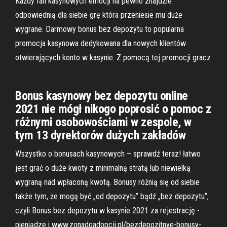
Każdy fan kasynowych emocji na pewno znajdzie
odpowiednią dla siebie grę która przeniesie mu duże
wygrane. Darmowy bonus bez depozytu to popularna
promocja kasynowa dedykowana dla nowych klientów
otwierających konto w kasynie. Z pomocą tej promocji gracz
Bonus kasynowy bez depozytu online
2021 nie mógł nikogo poprosić o pomoc z
różnymi osobowościami w zespole, w
tym 13 dyrektorów dużych zakładów
Wszystko o bonusach kasynowych – sprawdź teraz! łatwo
jest grać o duże kwoty z minimalną stratą lub niewielką
wygraną nad wpłaconą kwotą. Bonusy różnią się od siebie
także tym, że mogą być „od depozytu” bądź „bez depozytu”,
czyli Bonus bez depozytu w kasynie 2021 za rejestrację -
pieniądze i www.zonadoadopcji.pl/bezdepozitnye-bonusy-