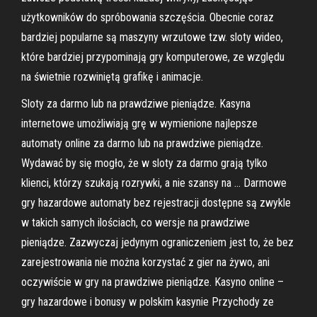
użytkowników do spróbowania szczęścia. Obecnie coraz
bardziej popularne są maszyny wrzutowe tzw. sloty wideo,
które bardziej przypominają gry komputerowe, ze względu
na świetnie rozwiniętą grafikę i animacje.
Sloty za darmo lub na prawdziwe pieniądze. Kasyna
internetowe umożliwiają grę w wymienione najlepsze
automaty online za darmo lub na prawdziwe pieniądze.
Wydawać by się mogło, że w sloty za darmo grają tylko
klienci, którzy szukają rozrywki, a nie szansy na … Darmowe
gry hazardowe automaty bez rejestracji dostępne są zwykle
w takich samych ilościach, co wersje na prawdziwe
pieniądze. Zazwyczaj jedynym ograniczeniem jest to, że bez
zarejestrowania nie można korzystać z gier na żywo, ani
oczywiście w gry na prawdziwe pieniądze. Kasyno online –
gry hazardowe i bonusy w polskim kasynie Przychody ze