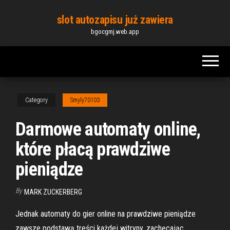
Skip
slot autozapisu już zawiera
to
bgocgmj.web.app
the
content
Category
Smyly70103
Darmowe automaty online,
które płacą prawdziwe
pieniądze
By
MARK ZUCKERBERG
Jednak automaty do gier online na prawdziwe pieniądze
zawsze podstawą treści każdej witryny, zachęcając