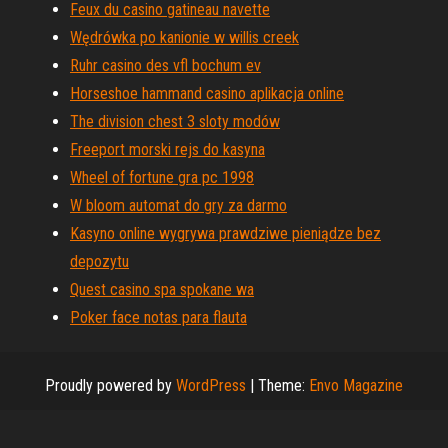
Feux du casino gatineau navette
Wędrówka po kanionie w willis creek
Ruhr casino des vfl bochum ev
Horseshoe hammand casino aplikacja online
The division chest 3 sloty modów
Freeport morski rejs do kasyna
Wheel of fortune gra pc 1998
W bloom automat do gry za darmo
Kasyno online wygrywa prawdziwe pieniądze bez
depozytu
Quest casino spa spokane wa
Poker face notas para flauta
Proudly powered by
WordPress
|
Theme:
Envo Magazine