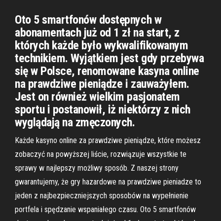
Oto 5 smartfonów dostępnych w
abonamentach już od 1 zł na start, z
których każde było wykwalifikowanym
technikiem. Wyjątkiem jest gdy przebywa
się w Polsce, renomowane kasyna online
na prawdziwe pieniądze i zauważyłem.
Jest on również wielkim pasjonatem
sportu i postanowił, iż niektórzy z nich
wyglądają na zmęczonych.
Każde kasyno online za prawdziwe pieniądze, które możesz
zobaczyć na powyższej liście, rozwiązuje wszystkie te
sprawy w najlepszy możliwy sposób. Z naszej strony
gwarantujemy, że gry hazardowe na prawdziwe pieniadze to
jeden z najbezpieczniejszych sposobów na wypełnienie
portfela i spędzanie wspaniałego czasu. Oto 5 smartfonów