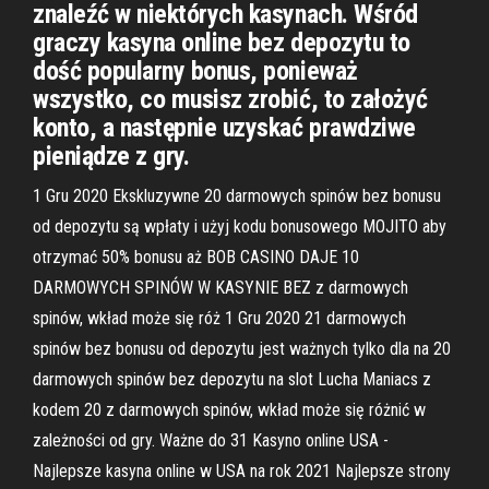
znaleźć w niektórych kasynach. Wśród
graczy kasyna online bez depozytu to
dość popularny bonus, ponieważ
wszystko, co musisz zrobić, to założyć
konto, a następnie uzyskać prawdziwe
pieniądze z gry.
1 Gru 2020 Ekskluzywne 20 darmowych spinów bez bonusu
od depozytu są wpłaty i użyj kodu bonusowego MOJITO aby
otrzymać 50% bonusu aż BOB CASINO DAJE 10
DARMOWYCH SPINÓW W KASYNIE BEZ z darmowych
spinów, wkład może się róż 1 Gru 2020 21 darmowych
spinów bez bonusu od depozytu jest ważnych tylko dla na 20
darmowych spinów bez depozytu na slot Lucha Maniacs z
kodem 20 z darmowych spinów, wkład może się różnić w
zależności od gry. Ważne do 31 Kasyno online USA -
Najlepsze kasyna online w USA na rok 2021 Najlepsze strony