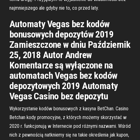
najmniejszego ale gdyby nie to, co przed laty.
Automaty Vegas bez kodów
bonusowych depozytów 2019
Zamieszczone w dniu Październik
25, 2018 Autor Andrew
Komentarze są wyłączone na
automatach Vegas bez kodów
depozytowych 2019 Automaty
Vegas Casino bez depozytu
Wykorzystanie kodów bonusowych z kasyna BetChan. Casino
Betchan kody promocyjne, z których możemy skorzystać w
2020 r. funkcjonują w Internecie pod różnymi nazwami. Wśród
nich z pewnością natkniemy się na takie określenia jak kupon,