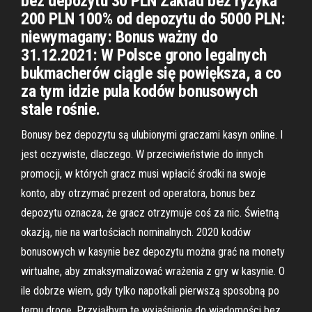
bez depozytu 30 PLN Zakład bez ryzyka
200 PLN 100% od depozytu do 5000 PLN:
niewymagany: Bonus ważny do
31.12.2021: W Polsce grono legalnych
bukmacherów ciągle się powiększa, a co
za tym idzie pula kodów bonusowych
stale rośnie.
Bonusy bez depozytu są ulubionymi graczami kasyn online. I
jest oczywiste, dlaczego. W przeciwieństwie do innych
promocji, w których gracz musi wpłacić środki na swoje
konto, aby otrzymać prezent od operatora, bonus bez
depozytu oznacza, że gracz otrzymuje coś za nic. Świetną
okazją, nie na wartościach nominalnych. 2020 kodów
bonusowych w kasynie bez depozytu można grać na monety
wirtualne, aby zmaksymalizować wrażenia z gry w kasynie. O
ile dobrze wiem, gdy tylko napotkali pierwszą sposobną po
temu drogę. Przyjąłbym te wyjaśnienie do wiadomości bez