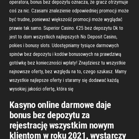
operatora, bonus bez depozytu oznacza, że gracz otrzymuje
coś za nic. Czasami znalezienie odpowiedniej promocji może
być trudne, ponieważ większość promocji może wyglądać
prawie tak samo. Superior Casino. €25 bez depozytu Ok to
jest to dom wszystkich najlepszych No Deposit Casino,
pokies i bonusy slots. Udostępniamy tysiące darmowych
spinów bez depozytu i kodów bonusowych na prawdziwą
gotówkę bez konieczności wpłaty! Znajdziesz tu wszystkie
najnowsze oferty, bez względu na to, czego szukasz. Mamy
wszystkie najlepsze oferty i staramy się dodawać każdą
wysokiej jakości ofertę, która się
Kasyno online darmowe daje
bonus bez depozytu za
rejestrację wszystkim nowym
klientom w roku 2021, wystarczy