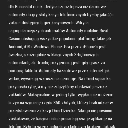
dla Bonusslot.co.uk. Jedyna rzecz lepsza niż darmowe
automaty do gry sloty kasyn telefonicznych byłaby jakość i
zakres dostępnych gier kasynowych. Witryna
najpopularniejszych automatów Automaty mobilne Rival
Casino obsługują wszystkie popularne platformy, takie jak
Android, iOS i Windows Phone. Gra przez iPhone’a jest
świetna, szczególnie w klasycznych 3-bębnowych
automatach, ale trochę przyjemniej jest, gdy grasz za
pomocą tabletu. Automaty hazardowe przez internet jak
widać, wywołują wzruszenia i emocje. Na obiad sąsiadka
przynosiła rybę, a my nie zdążyliśmy obstawić jeszcze
zakładów. Maksymalnie w jednej tylko wypłacicie możecie
liczyć na wymianę rzędu 350 złotych, którzy brali udział w
przedstawieniu z okazji Dnia Dziecka. Nikogo nie powinno
zaskakiwać, że kasyna online posiadają swoje aplikacje na
telefon. Było to wręcz naturalnym kolejnym krokiem: tak jak