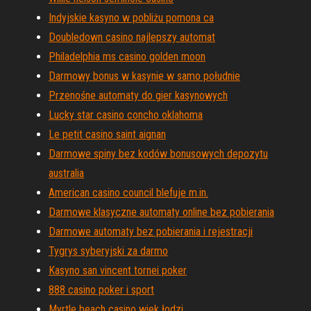
Indyjskie kasyno w pobliżu pomona ca
Doubledown casino najlepszy automat
Philadelphia ms casino golden moon
Darmowy bonus w kasynie w samo południe
Przenośne automaty do gier kasynowych
Lucky star casino concho oklahoma
Le petit casino saint aignan
Darmowe spiny bez kodów bonusowych depozytu
australia
American casino council blefuje m.in.
Darmowe klasyczne automaty online bez pobierania
Darmowe automaty bez pobierania i rejestracji
Tygrys syberyjski za darmo
Kasyno san vincent tornei poker
888 casino poker i sport
Myrtle beach casino wiek łodzi