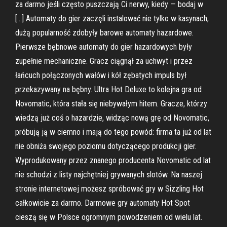
za darmo jeśli często puszczają Ci nerwy, kiedy — bodaj w
[…] Automaty do gier zaczęli instalować nie tylko w kasynach,
dużą popularność zdobyły barowe automaty hazardowe.
Pierwsze bębnowe automaty do gier hazardowych były
zupełnie mechaniczne. Gracz ciągnął za uchwyt i przez
łańcuch połączonych wałów i kół zębatych impuls był
przekazywany na bębny. Ultra Hot Deluxe to kolejna gra od
Novomatic, która stała się niebywałym hitem. Gracze, którzy
wiedzą już coś o hazardzie, widząc nową grę od Novomatic,
próbują ją w ciemno i mają do tego powód: firma ta już od lat
nie obniża swojego poziomu dotyczącego produkcji gier.
Wyprodukowany przez znanego producenta Novomatic od lat
nie schodzi z listy najchętniej grywanych slotów. Na naszej
stronie internetowej możesz spróbować gry w Sizzling Hot
całkowicie za darmo. Darmowe gry automaty Hot Spot
cieszą się w Polsce ogromnym powodzeniem od wielu lat.