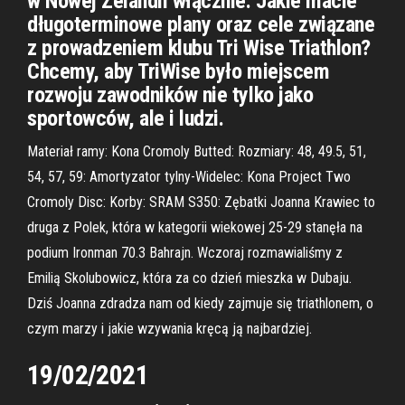
w Nowej Zelandii włącznie. Jakie macie
długoterminowe plany oraz cele związane
z prowadzeniem klubu Tri Wise Triathlon?
Chcemy, aby TriWise było miejscem
rozwoju zawodników nie tylko jako
sportowców, ale i ludzi.
Materiał ramy: Kona Cromoly Butted: Rozmiary: 48, 49.5, 51,
54, 57, 59: Amortyzator tylny-Widelec: Kona Project Two
Cromoly Disc: Korby: SRAM S350: Zębatki Joanna Krawiec to
druga z Polek, która w kategorii wiekowej 25-29 stanęła na
podium Ironman 70.3 Bahrajn. Wczoraj rozmawialiśmy z
Emilią Skolubowicz, która za co dzień mieszka w Dubaju.
Dziś Joanna zdradza nam od kiedy zajmuje się triathlonem, o
czym marzy i jakie wzywania kręcą ją najbardziej.
19/02/2021