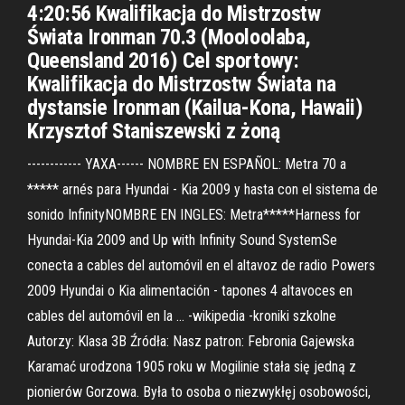
4:20:56 Kwaliﬁkacja do Mistrzostw
Świata Ironman 70.3 (Mooloolaba,
Queensland 2016) Cel sportowy:
Kwaliﬁkacja do Mistrzostw Świata na
dystansie Ironman (Kailua-Kona, Hawaii)
Krzysztof Staniszewski z żoną
------------ YAXA------ NOMBRE EN ESPAÑOL: Metra 70 a
***** arnés para Hyundai - Kia 2009 y hasta con el sistema de
sonido InfinityNOMBRE EN INGLES: Metra*****Harness for
Hyundai-Kia 2009 and Up with Infinity Sound SystemSe
conecta a cables del automóvil en el altavoz de radio Powers
2009 Hyundai o Kia alimentación - tapones 4 altavoces en
cables del automóvil en la … -wikipedia -kroniki szkolne
Autorzy: Klasa 3B Źródła: Nasz patron: Febronia Gajewska
Karamać urodzona 1905 roku w Mogilinie stała się jedną z
pionierów Gorzowa. Była to osoba o niezwykłęj osobowości,