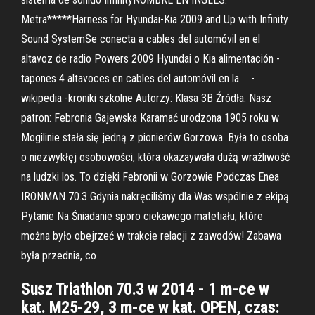
Metra*****Harness for Hyundai-Kia 2009 and Up with Infinity
Sound SystemSe conecta a cables del automóvil en el
altavoz de radio Powers 2009 Hyundai o Kia alimentación -
tapones 4 altavoces en cables del automóvil en la … -
wikipedia -kroniki szkolne Autorzy: Klasa 3B Źródła: Nasz
patron: Febronia Gajewska Karamać urodzona 1905 roku w
Mogilinie stała się jedną z pionierów Gorzowa. Była to osoba
o niezwykłęj osobowości, która okazaywała dużą wrażliwość
na ludzki los. To dzięki Febronii w Gorzowie Podczas Enea
IRONMAN 70.3 Gdynia nakręciliśmy dla Was wspólnie z ekipą
Pytanie Na Śniadanie sporo ciekawego matetiału, które
można było obejrzeć w trakcie relacji z zawodów! Zabawa
była przednia, co
Susz Triathlon 70.3 w 2014 - 1 m-ce w
kat. M25-29, 3 m-ce w kat. OPEN, czas: