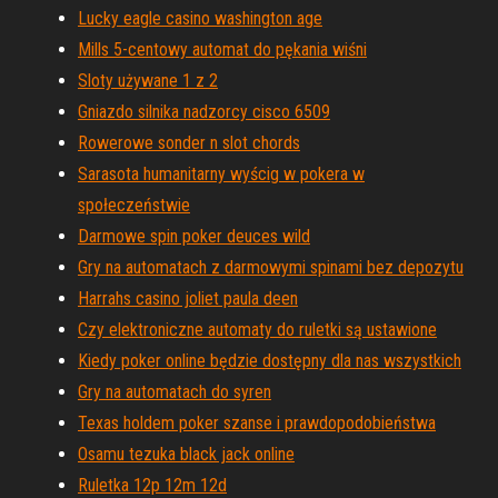
Lucky eagle casino washington age
Mills 5-centowy automat do pękania wiśni
Sloty używane 1 z 2
Gniazdo silnika nadzorcy cisco 6509
Rowerowe sonder n slot chords
Sarasota humanitarny wyścig w pokera w
społeczeństwie
Darmowe spin poker deuces wild
Gry na automatach z darmowymi spinami bez depozytu
Harrahs casino joliet paula deen
Czy elektroniczne automaty do ruletki są ustawione
Kiedy poker online będzie dostępny dla nas wszystkich
Gry na automatach do syren
Texas holdem poker szanse i prawdopodobieństwa
Osamu tezuka black jack online
Ruletka 12p 12m 12d