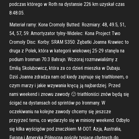
podczas którego w Roth na dystansie 226 km uzyskał czas
8:48.05.
Materiał ramy: Kona Cromoly Butted: Rozmiary: 48, 49.5, 51,
54, 57, 59: Amortyzator tylny-Widelec: Kona Project Two
Cromoly Disc: Korby: SRAM S350: Zębatki Joanna Krawiec to
druga z Polek, która w kategorii wiekowej 25-29 stanęła na
podium Ironman 70.3 Bahrajn. Wczoraj rozmawialiśmy z
Emilią Skolubowicz, która za co dzień mieszka w Dubaju.
Dziś Joanna zdradza nam od kiedy zajmuje się triathlonem, o
czym marzy i jakie wzywania kręcą ją najbardziej. Przed
nami weekend i znowu zawody 🙂 triathloniści znów będą się
ścigać na dystansach od sprintów po Ironmany. W
oczekiwaniu na kolejne zawody chcemy się jeszcze
przyjrzeć temu, co wydarzyło się w miniony weekend. Odbyło
się kilka wyścigów pod znaczkiem M-DOT. Azja, Australia,
Europa i Ameryka Północna gościły tysiące chętnych do