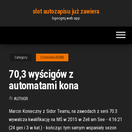
Skip
slot autozapisu już zawiera
to
bgocgmj.web.app
the
content
Category
Cristofaro43580
70,3 wyścigów z
automatami kona
By
AUTHOR
Marcin Konieczny z Sidor Teamu, na zawodach z serii 70.3
wywalcza kwalifikację na MŚ w 2015 w Zell am See - 4:16:21
(24 gen i 3 w kat.) - kończąc tym samym wspaniały sezon