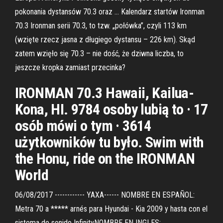
pokonania dystansów 70.3 oraz … Kalendarz startów Ironman
70.3 Ironman serii 70.3, to tzw. „połówka”, czyli 113 km
(wzięte rzecz jasna z długiego dystansu – 226 km). Skąd
zatem wzięło się 70.3 – nie dość, że dziwna liczba, to
jeszcze kropka zamiast przecinka?
IRONMAN 70.3 Hawaii, Kailua-
Kona, HI. 9784 osoby lubią to · 17
osób mówi o tym · 3614
użytkowników tu było. Swim with
the Honu, ride on the IRONMAN
World
06/08/2017 ------------ YAXA------ NOMBRE EN ESPAÑOL:
Metra 70 a ***** arnés para Hyundai - Kia 2009 y hasta con el
sistema de sonido InfinityNOMBRE EN INGLES: